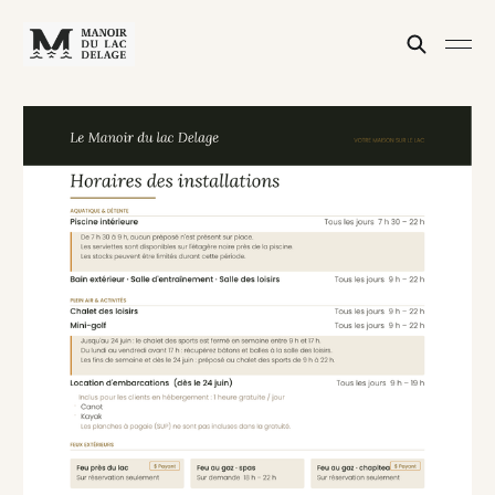
Manoir du lac Delage — Hôtel
Le Manoir du lac Delage est un hôtel de villégiature quatre saisons situ
Réservation directe au meilleur tarif garanti. Téléphone : (418) 848-2
Hotel near Quebec City, four seasons resort on the lake, nordic spa, gou