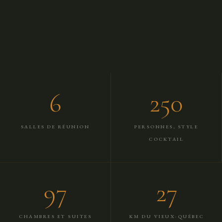
6
250
SALLES DE RÉUNION
PERSONNES, STYLE
COCKTAIL
97
27
CHAMBRES ET SUITES
KM DU VIEUX-QUÉBEC