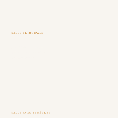
SALLE PRINCIPALE
Salle de Bal
Jusqu'à 250 personnes (assis)
500 personnes, style cocktail
Terrasse extérieure
SALLE AVEC FENÊTRES